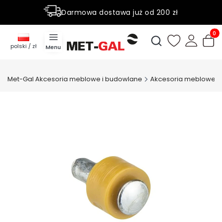
Darmowa dostawa już od 200 zł
Rabaty do 50% na wybrane produky
Produ
Otwórz wyszukiwark
polski / zł
Menu
Met-Gal Akcesoria meblowe i budowlane
Akcesoria meblowe