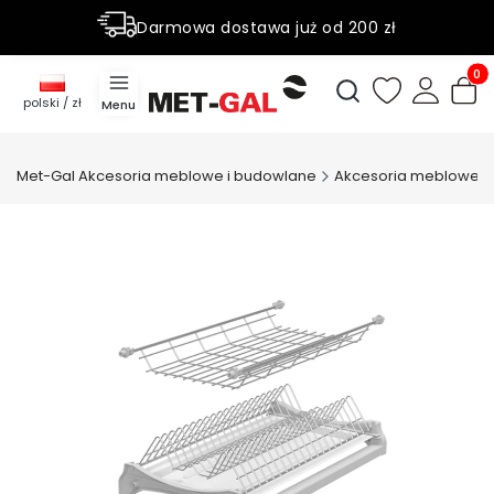
Darmowa dostawa już od 200 zł
Rabaty do 50% na wybrane produky
Produ
Otwórz wyszukiwark
polski / zł
Menu
Met-Gal Akcesoria meblowe i budowlane
Akcesoria meblowe