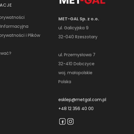
MACJE
 prywatności
MET-GAL Sp. z o.o.
 Informacyjna
ul. Galicyjska 9
 prywatności i Plików
32-040 Rzeszotary
ować?
ul. Przemysłowa 7
32-410 Dobczyce
woj. małopolskie
Polska
esklep@metgal.com.pl
+48 12 356 40 00