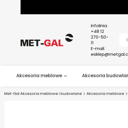
Infolinia:
+48 12
270-50-
11
E-mail:
esklep@metgal.c
Akcesoria meblowe
Akcesoria budowla
Met-Gal Akcesoria meblowe i budowlane
Akcesoria meblowe