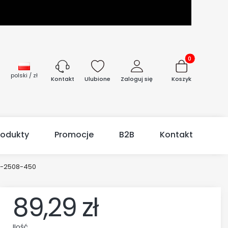
Produkty w kos
polski / zł
Ulubione
Zaloguj się
Koszyk
Kontakt
rodukty
Promocje
B2B
Kontakt
W-2508-450
89,29 zł
Ilość