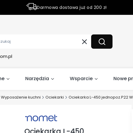
Darmowa dostawa już od 200 zł
Rabaty do 50% na wybrane produky
Wyczyść
Szukaj
om.pl
ne
Narzędzia
Wsparcie
Nowe p
Wyposażenie kuchni
Ociekarki
Ociekarka L-450 jednopoz.P22 
Ociekarka L-450