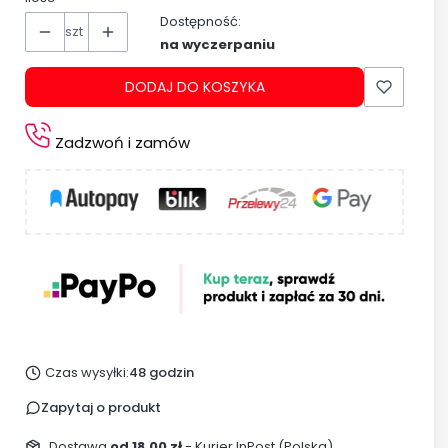
Dostępność:
szt
na wyczerpaniu
DODAJ DO KOSZYKA
Zadzwoń i zamów
Czas wysyłki:
48 godzin
Zapytaj o produkt
Dostawa
od 18,00 zł
- Kurier InPost (Polska)