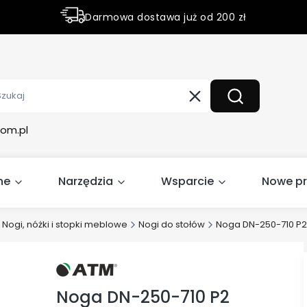
Darmowa dostawa już od 200 zł
Rabaty do 50% na wybrane produky
Wyczyść
Szukaj
om.pl
ne
Narzędzia
Wsparcie
Nowe p
Nogi, nóżki i stopki meblowe
Nogi do stołów
Noga DN-250-710 P2
Noga DN-250-710 P2