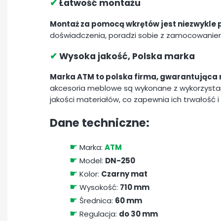
✔
Łatwość montażu
Montaż za pomocą wkrętów jest niezwykle p
doświadczenia, poradzi sobie z zamocowanie
✔
Wysoka jakość, Polska marka
Marka ATM to polska firma, gwarantująca 
akcesoria meblowe są wykonane z wykorzystan
jakości materiałów, co zapewnia ich trwałość 
Dane techniczne:
☛
Marka:
ATM
☛
Model:
DN-250
☛
Kolor:
Czarny mat
☛
Wysokość:
710 mm
☛
Średnica:
60 mm
☛
Regulacja:
do 30 mm