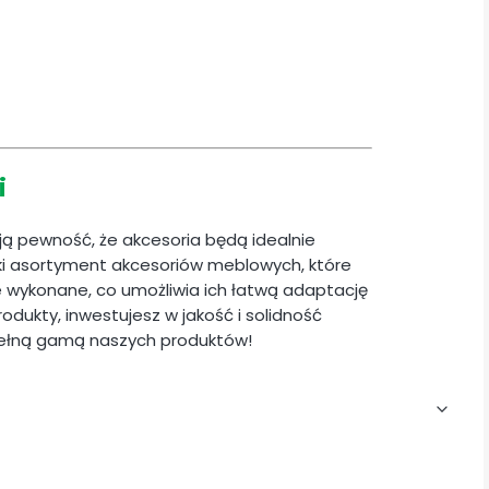
i
ają pewność, że akcesoria będą idealnie
i asortyment akcesoriów meblowych, które
ie wykonane, co umożliwia ich łatwą adaptację
odukty, inwestujesz w jakość i solidność
pełną gamą naszych produktów!