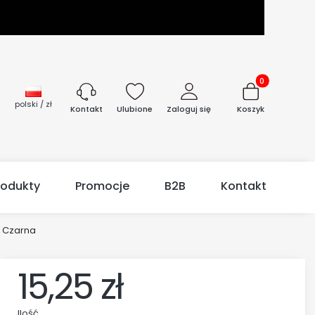
Produkty w kos
polski / zł
Ulubione
Zaloguj się
Koszyk
Kontakt
rodukty
Promocje
B2B
Kontakt
 Czarna
15,25 zł
Ilość