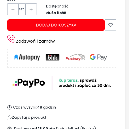
Dostępność:
szt
duża ilość
DODAJ DO KOSZYKA
Zadzwoń i zamów
Czas wysyłki:
48 godzin
Zapytaj o produkt
Dostawa
od 18,00 zł
- Kurier InPost (Polska)