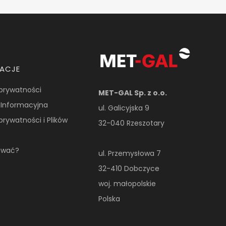
MACJE
 prywatności
MET-GAL Sp. z o.o.
 Informacyjna
ul. Galicyjska 9
 prywatności i Plików
32-040 Rzeszotary
ować?
ul. Przemysłowa 7
32-410 Dobczyce
woj. małopolskie
Polska