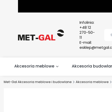
Infolinia:
+48 12
270-50-
11
E-mail:
esklep@metgal.c
Akcesoria meblowe
Akcesoria budowla
Met-Gal Akcesoria meblowe i budowlane
Akcesoria meblowe