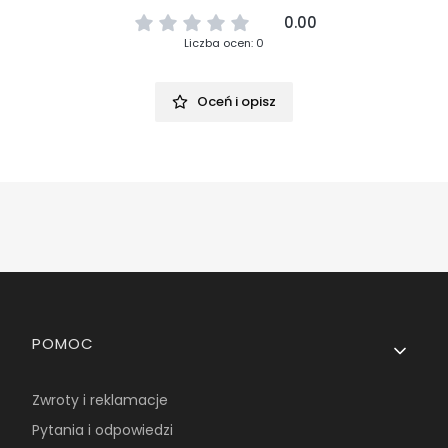
0.00
Liczba ocen: 0
Oceń i opisz
Linki w stopce
POMOC
Zwroty i reklamacje
Pytania i odpowiedzi