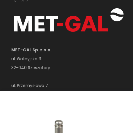
MET-GAL Sp. z o.o.
ul. Galicyjska 9
32-040 Rzeszotary
ul. Przemysłowa 7
32-410 Dobczyce
woj. małopolskie
Polska
esklep@metgal.com.pl