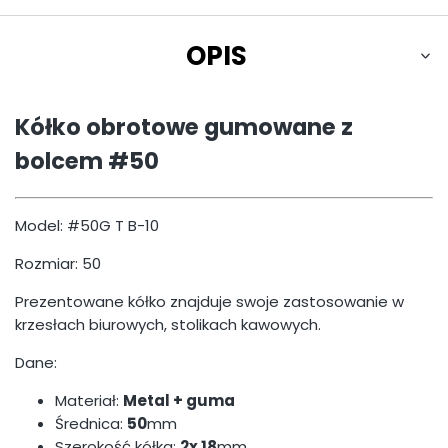
OPIS
Kółko obrotowe gumowane z
bolcem #50
Model: #50G T B-10
Rozmiar: 50
Prezentowane kółko znajduje swoje zastosowanie w
krzesłach biurowych, stolikach kawowych.
Dane:
Materiał:
Metal + guma
Średnica:
50
mm
Szerokość kółka:
2x 18
mm