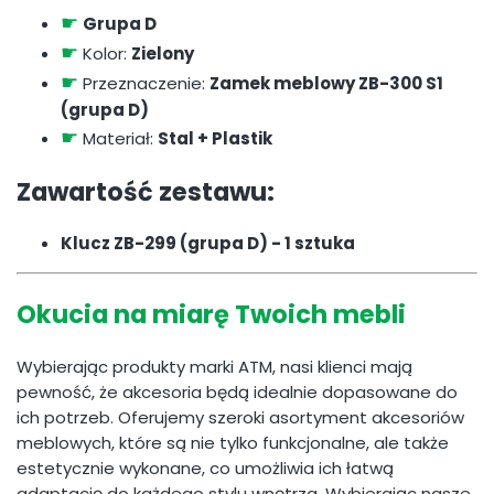
☛
Grupa D
☛
Kolor:
Zielony
☛
Przeznaczenie:
Zamek meblowy ZB-300 S1
(grupa D)
☛
Materiał:
Stal + Plastik
Zawartość zestawu:
Klucz ZB-299 (grupa D) - 1 sztuka
Okucia na miarę Twoich mebli
Wybierając produkty marki ATM, nasi klienci mają
pewność, że akcesoria będą idealnie dopasowane do
ich potrzeb. Oferujemy szeroki asortyment akcesoriów
meblowych, które są nie tylko funkcjonalne, ale także
estetycznie wykonane, co umożliwia ich łatwą
adaptację do każdego stylu wnętrza. Wybierając nasze