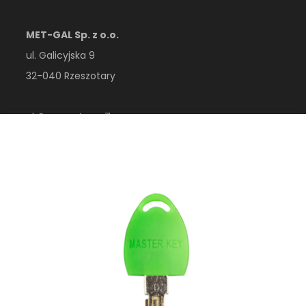
MET-GAL Sp. z o.o.
ul. Galicyjska 9
32-040 Rzeszotary
ul. Przemysłowa 7
32-410 Dobczyce
woj. małopolskie
Polska
esklep@metgal.com.pl
+48 12 356 40 00