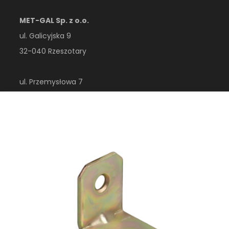
MET-GAL Sp. z o.o.
ul. Galicyjska 9
32-040 Rzeszotary
ul. Przemysłowa 7
32-410 Dobczyce
woj. małopolskie
Polska
esklep@metgal.com.pl
+48 12 356 40 00
Menu