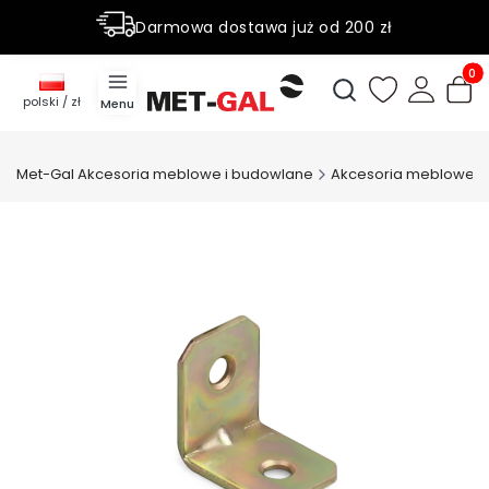
Darmowa dostawa już od 200 zł
Rabaty do 50% na wybrane produky
Produ
Otwórz wyszukiwark
polski / zł
Menu
Met-Gal Akcesoria meblowe i budowlane
Akcesoria meblowe