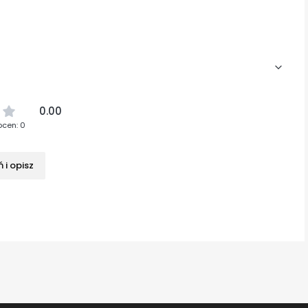
0.00
ocen: 0
 i opisz