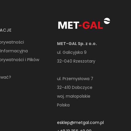
MACJE
 prywatności
MET-GAL Sp. z o.o.
 Informacyjna
ul. Galicyjska 9
 prywatności i Plików
32-040 Rzeszotary
ować?
ul. Przemysłowa 7
32-410 Dobczyce
woj. małopolskie
Polska
esklep@metgal.com.pl