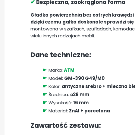
✔
Bezpieczna, zaokrąglona forma
Gładka powierzchnia bez ostrych krawędzi
dzięki czemu gałka doskonale sprawdzi się
montowana w szafkach, szufladach, komodach,
wielu innych rodzajach mebli.
Dane techniczne:
☛
Marka:
ATM
☛
Model:
GM-390 G49/M0
☛
Kolor:
antyczne srebro + mleczna bie
☛
Średnica:
⌀28 mm
☛
Wysokość:
16 mm
☛
Materiał:
ZnAl + porcelana
Zawartość zestawu: