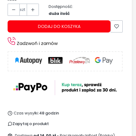
Dostępność:
szt
duża ilość
DODAJ DO KOSZYKA
Zadzwoń i zamów
Czas wysyłki:
48 godzin
Zapytaj o produkt
Dostawa
od 14,00 zł
- Paczkomaty InPost (Polska)