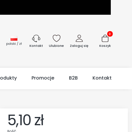
Produkty w kos
polski / zł
Ulubione
Zaloguj się
Koszyk
Kontakt
rodukty
Promocje
B2B
Kontakt
0
5,10 zł
Ilość