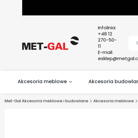
Infolinia:
+48 12
270-50-
11
E-mail:
esklep@metgal.c
Akcesoria meblowe
Akcesoria budowla
Met-Gal Akcesoria meblowe i budowlane
Akcesoria meblowe