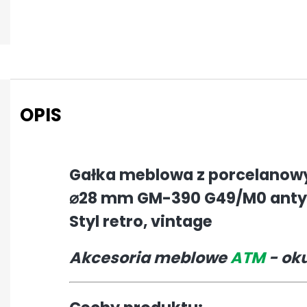
OPIS
Gałka meblowa z porcelanow
⌀28 mm GM-390 G49/M0 antycz
Styl retro, vintage
Akcesoria meblowe
ATM
- ok