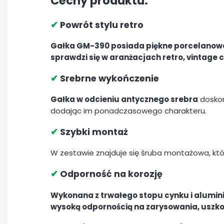
Cechy produktu:
✔
Powrót stylu retro
Gałka GM-390 posiada piękne porcelanowe 
sprawdzi się w aranżacjach retro, vintage 
✔
Srebrne wykończenie
Gałka w odcieniu antycznego srebra
doskon
dodając im ponadczasowego charakteru.
✔
Szybki montaż
W zestawie znajduje się śruba montażowa, kt
✔
Odporność na korozję
Wykonana z trwałego stopu cynku i alumini
wysoką odpornością na zarysowania, uszkod