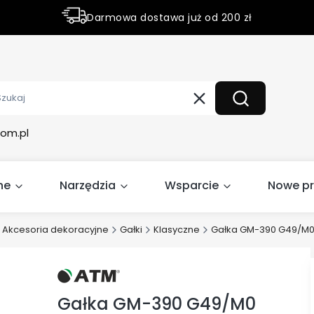
Darmowa dostawa już od 200 zł
Rabaty do 50% na wybrane produky
Wyczyść
Szukaj
om.pl
ne
Narzędzia
Wsparcie
Nowe p
Akcesoria dekoracyjne
Gałki
Klasyczne
Gałka GM-390 G49/M
Gałka GM-390 G49/M0