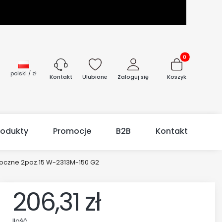
Produkty w kos
polski / zł
Ulubione
Zaloguj się
Koszyk
Kontakt
rodukty
Promocje
B2B
Kontakt
boczne 2poz.15 W-2313M-150 G2
206,31 zł
Ilość