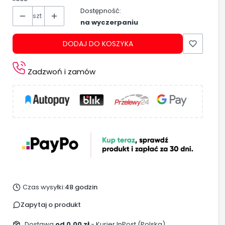
Dostępność:
szt
na wyczerpaniu
DODAJ DO KOSZYKA
Zadzwoń i zamów
Czas wysyłki:
48 godzin
Zapytaj o produkt
Dostawa
od 0,00 zł
- Kurier InPost (Polska)