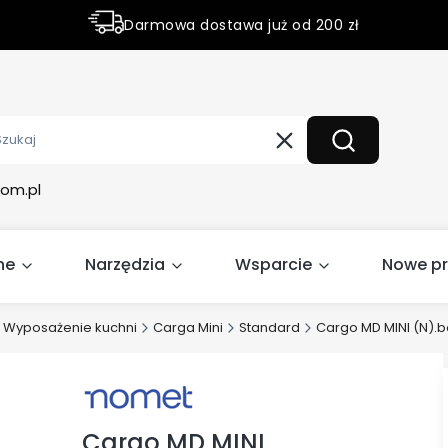
Darmowa dostawa już od 200 zł
Rabaty do 50% na wybrane produky
Wyczyść
Szukaj
om.pl
ne
Narzędzia
Wsparcie
Nowe p
Wyposażenie kuchni
Carga Mini
Standard
Cargo MD MINI (N).
Cargo MD MINI