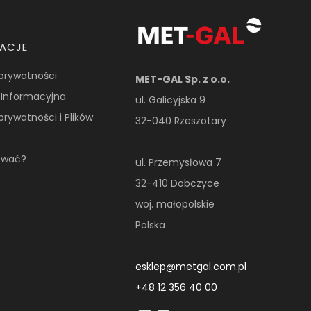
MACJE
 prywatności
MET-GAL Sp. z o.o.
 Informacyjna
ul. Galicyjska 9
 prywatności i Plików
32-040 Rzeszotary
ować?
ul. Przemysłowa 7
32-410 Dobczyce
woj. małopolskie
Polska
esklep@metgal.com.pl
+48 12 356 40 00