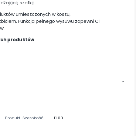
żdżającą szafkę.
duktów umieszczonych w koszu,
zbiciem. Funkcja pełnego wysuwu zapewni Ci
w.
ych produktów
Produkt-Szerokość
11.00