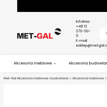
Infolinia:
+48 12
270-50-
11
E-mail:
esklep@metgal.c
Akcesoria meblowe
Akcesoria budowla
Met-Gal Akcesoria meblowe i budowlane
Akcesoria meblowe