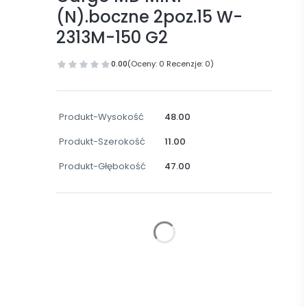
(N).boczne 2poz.15 W-
2313M-150 G2
0.00
(Oceny: 0 Recenzje: 0)
Produkt-Wysokość
48.00
Produkt-Szerokość
11.00
Produkt-Głębokość
47.00
Wybierz wariant produktu:
Poszczególne warianty mogą różnić się ceną