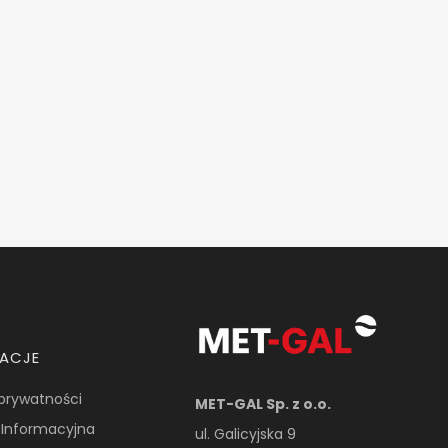
MACJE
 prywatności
MET-GAL Sp. z o.o.
 Informacyjna
ul. Galicyjska 9