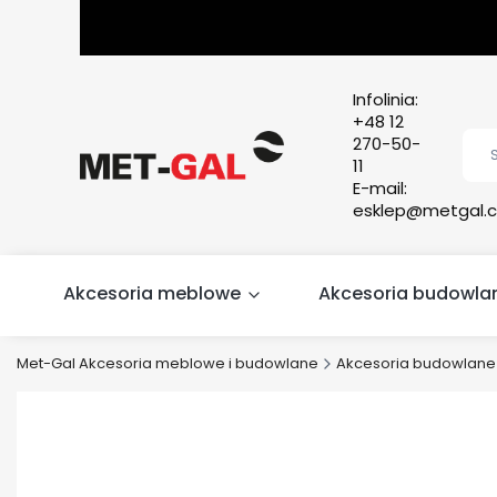
Infolinia:
+48 12
270-50-
11
E-mail:
esklep@metgal.c
Akcesoria meblowe
Akcesoria budowla
Met-Gal Akcesoria meblowe i budowlane
Akcesoria budowlane