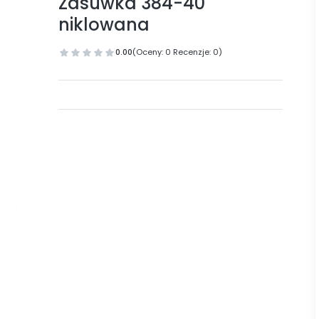
Zasuwka 384-40
niklowana
0.00
(Oceny: 0 Recenzje: 0)