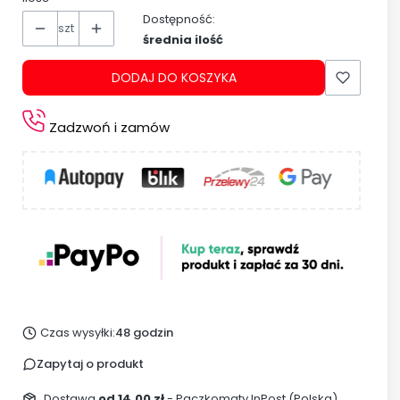
Dostępność:
szt
średnia ilość
DODAJ DO KOSZYKA
Zadzwoń i zamów
Czas wysyłki:
48 godzin
Zapytaj o produkt
Dostawa
od 14,00 zł
- Paczkomaty InPost (Polska)