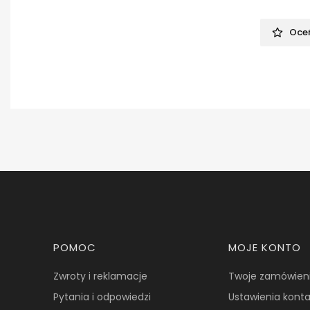
Oceń
Linki w stopce
POMOC
MOJE KONTO
Zwroty i reklamacje
Twoje zamówien
Pytania i odpowiedzi
Ustawienia kont