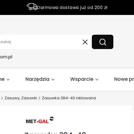
Darmowa dostawa już od 200 zł
Rabaty do 50% na wybrane produky
Wyczyść
Szukaj
om.pl
ne
Narzędzia
Wsparcie
Nowe p
Zasuwy, Zasuwki
Zasuwka 384-40 niklowana