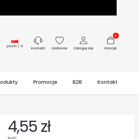
Produkty w kos
polski / zł
Ulubione
Zaloguj się
Koszyk
Kontakt
rodukty
Promocje
B2B
Kontakt
4,55 zł
Ilość