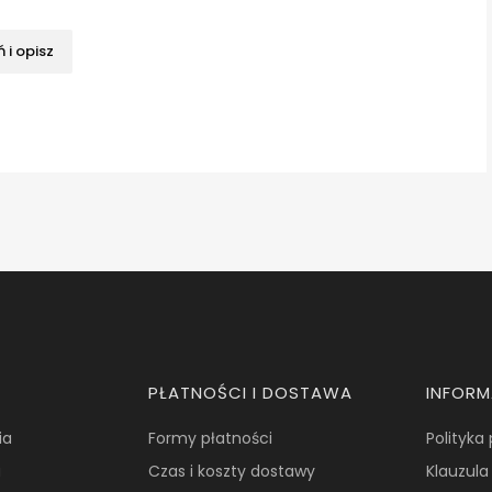
 i opisz
PŁATNOŚCI I DOSTAWA
INFOR
ia
Formy płatności
Polityka
a
Czas i koszty dostawy
Klauzula