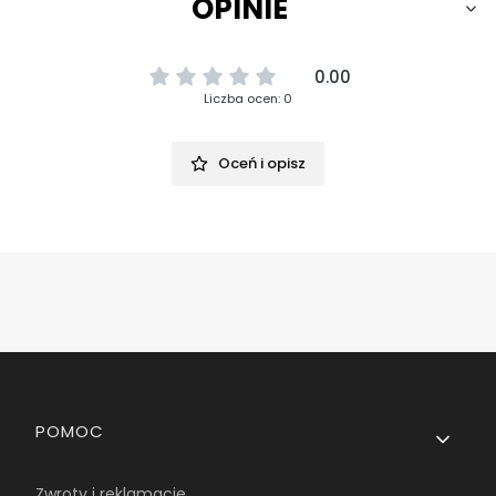
OPINIE
0.00
Liczba ocen: 0
Oceń i opisz
Linki w stopce
POMOC
Zwroty i reklamacje