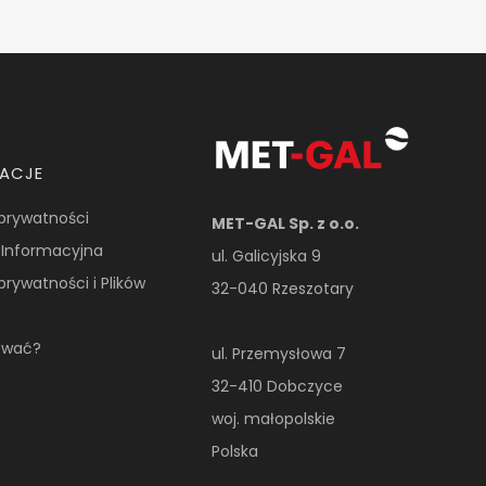
MACJE
 prywatności
MET-GAL Sp. z o.o.
 Informacyjna
ul. Galicyjska 9
 prywatności i Plików
32-040 Rzeszotary
ować?
ul. Przemysłowa 7
32-410 Dobczyce
woj. małopolskie
Polska