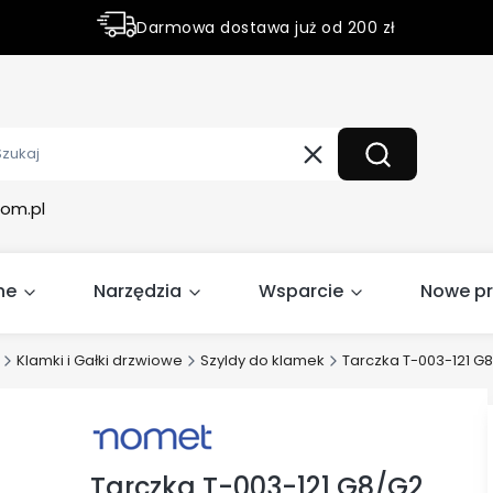
Darmowa dostawa już od 200 zł
Rabaty do 50% na wybrane produky
Wyczyść
Szukaj
om.pl
ne
Narzędzia
Wsparcie
Nowe p
Klamki i Gałki drzwiowe
Szyldy do klamek
Tarczka T-003-121 G
Tarczka T-003-121 G8/G2