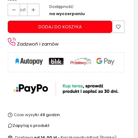
Dostępność:
szt
na wyczerpaniu
DODAJ DO KOSZYKA
Zadzwoń i zamów
Czas wysyłki:
48 godzin
Zapytaj o produkt
Dostawa
od 14,00 zł
- Paczkomaty InPost (Polska)