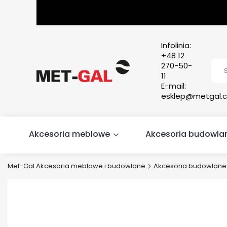
Infolinia:
+48 12
270-50-
11
E-mail:
esklep@metgal.c
Akcesoria meblowe
Akcesoria budowla
Met-Gal Akcesoria meblowe i budowlane
Akcesoria budowlane