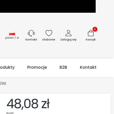
Produkty w kos
polski / zł
Ulubione
Zaloguj się
Koszyk
Kontakt
rodukty
Promocje
B2B
Kontakt
8/G2
48,08 zł
Ilość