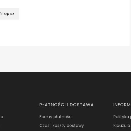
 i opisz
PŁATNOŚCI I DOSTAWA
INFOR
ia
Formy płatności
Polityka
a
Czas i koszty dostawy
Klauzula