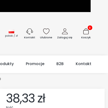
Produkty w kos
polski / zł
Ulubione
Zaloguj się
Koszyk
Kontakt
rodukty
Promocje
B2B
Kontakt
0
38,33 zł
Ilość