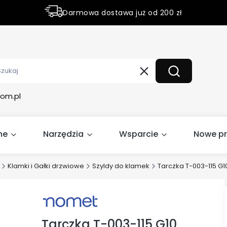
Darmowa dostawa już od 200 zł
Rabaty do 50% na wybrane produky
Wyczyść
Szukaj
om.pl
ne
Narzędzia
Wsparcie
Nowe p
Klamki i Gałki drzwiowe
Szyldy do klamek
Tarczka T-003-115 G1
Tarczka T-003-115 G10