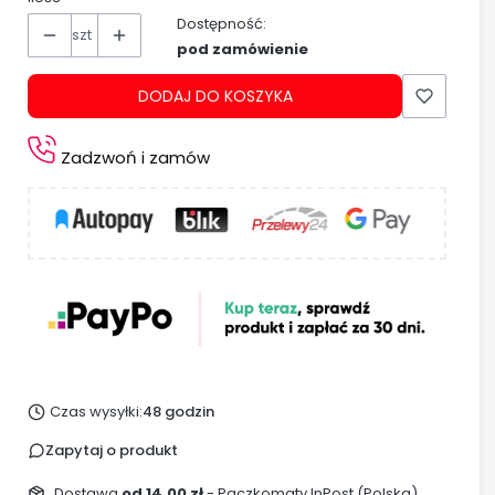
Dostępność:
szt
pod zamówienie
DODAJ DO KOSZYKA
Zadzwoń i zamów
Czas wysyłki:
48 godzin
Zapytaj o produkt
Dostawa
od 14,00 zł
- Paczkomaty InPost (Polska)