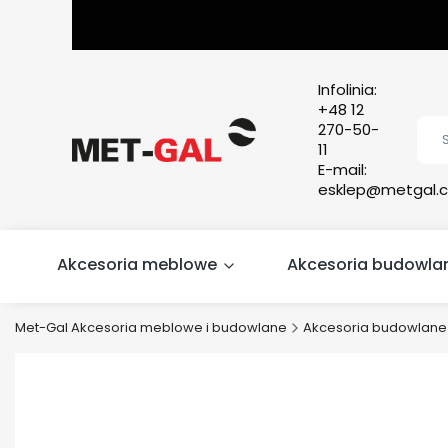
Infolinia:
+48 12
270-50-
11
E-mail:
esklep@metgal.c
Akcesoria meblowe
Akcesoria budowla
Met-Gal Akcesoria meblowe i budowlane
Akcesoria budowlane