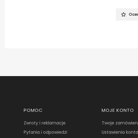
Oceń
Linki w stopce
POMOC
MOJE KONTO
Zwroty i reklamacje
Twoje zamówien
Pytania i odpowiedzi
Ustawienia kont