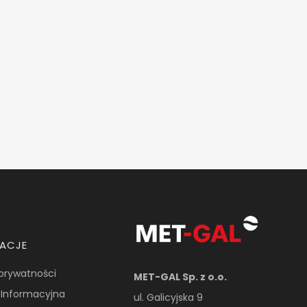
MACJE
 prywatności
MET-GAL Sp. z o.o.
 Informacyjna
ul. Galicyjska 9