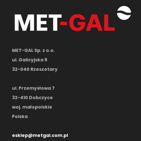
MET-GAL Sp. z o.o.
ul. Galicyjska 9
32-040 Rzeszotary
ul. Przemysłowa 7
32-410 Dobczyce
woj. małopolskie
Polska
esklep@metgal.com.pl