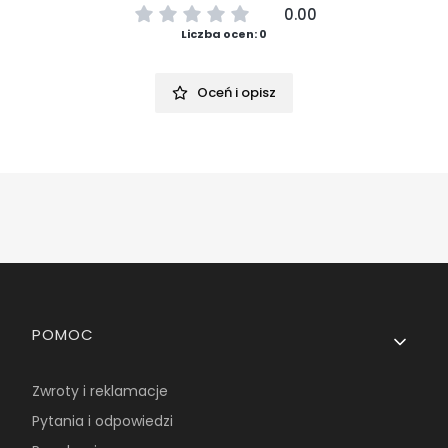
0.00
Liczba ocen: 0
Oceń i opisz
Linki w stopce
POMOC
Zwroty i reklamacje
Pytania i odpowiedzi