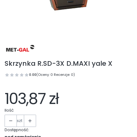
Skrzynka R.SD-3X D.MAXI yale X
0.00
(Oceny: 0 Recenzje: 0)
103,87 zł
Ilość
szt
Dostępność:
pod zamówienie