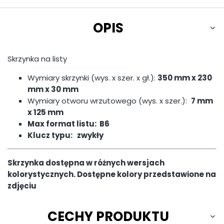
OPIS
Skrzynka na listy
Wymiary skrzynki (wys. x szer. x gł.):
350 mm x 230
mm x 30 mm
Wymiary otworu wrzutowego (wys. x szer.):
7 mm
x 125 mm
Max format listu:
B6
Klucz typu:
zwykły
Skrzynka dostępna w różnych wersjach
kolorystycznych. Dostępne kolory przedstawione na
zdjęciu
CECHY PRODUKTU