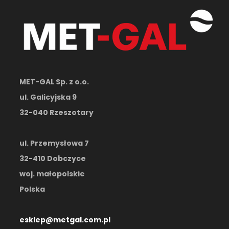
MET-GAL Sp. z o.o.
ul. Galicyjska 9
32-040 Rzeszotary
ul. Przemysłowa 7
32-410 Dobczyce
woj. małopolskie
Polska
esklep@metgal.com.pl