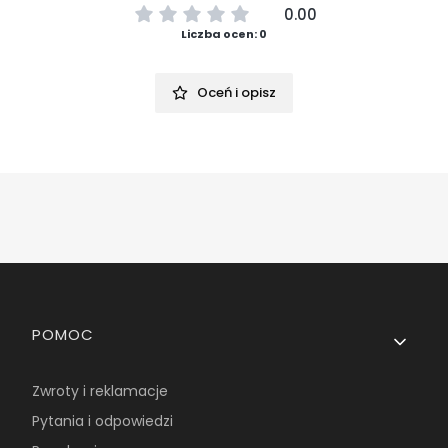
0.00
Liczba ocen: 0
Oceń i opisz
Linki w stopce
POMOC
Zwroty i reklamacje
Pytania i odpowiedzi