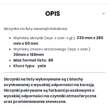
OPIS
Skrzynka na listy wewnątrzlokalowa
Wymiary skrzynki (wys. x szer. x gł.):
330 mm x 280
mm x 50 mm
Wymiary otworu wrzutowego (wys. x szer.):
30mm x 160mm
Max format listu:
B6
Klucz typu:
yale
Skrzynki na listy wykonywane są z blachy
ocynkowanej o wysokiej odporności na korozję.
Skrzynki pokrywane są farbami proszkowymi o
wysokiej odporności na czynniki atmosferyczne
oraz promieniowanie słoneczne.