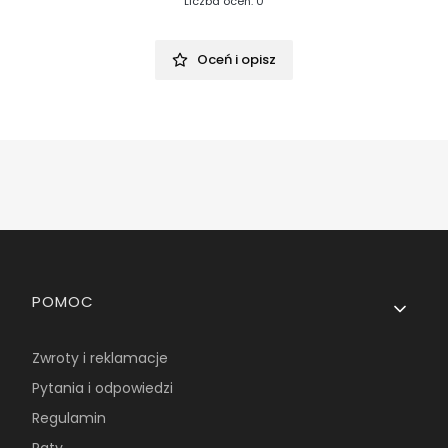
Liczba ocen: 0
Oceń i opisz
Linki w stopce
POMOC
Zwroty i reklamacje
Pytania i odpowiedzi
Regulamin