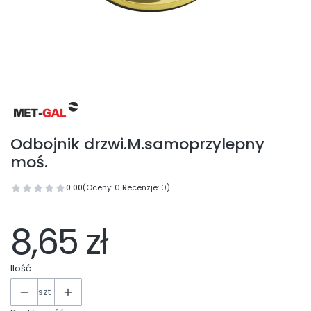
Odbojnik drzwi.M.samoprzylepny
moś.
0.00
(Oceny: 0 Recenzje: 0)
8,65 zł
Ilość
szt