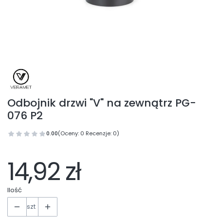
Odbojnik drzwi "V" na zewnątrz PG-
076 P2
0.00
(Oceny: 0 Recenzje: 0)
14,92 zł
Ilość
szt