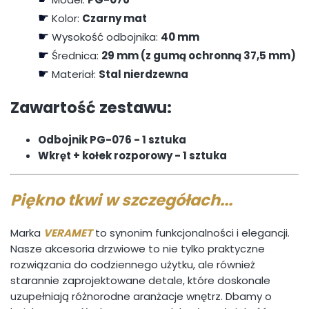
☛
Kolor:
Czarny mat
☛
Wysokość odbojnika:
40 mm
☛
Średnica:
29 mm (z gumą ochronną 37,5 mm)
☛
Materiał:
Stal nierdzewna
Zawartość zestawu:
Odbojnik PG-076 - 1 sztuka
Wkręt + kołek rozporowy - 1 sztuka
Piękno tkwi w szczegółach...
Marka
VERAMET
to synonim funkcjonalności i elegancji.
Nasze akcesoria drzwiowe to nie tylko praktyczne
rozwiązania do codziennego użytku, ale również
starannie zaprojektowane detale, które doskonale
uzupełniają różnorodne aranżacje wnętrz. Dbamy o