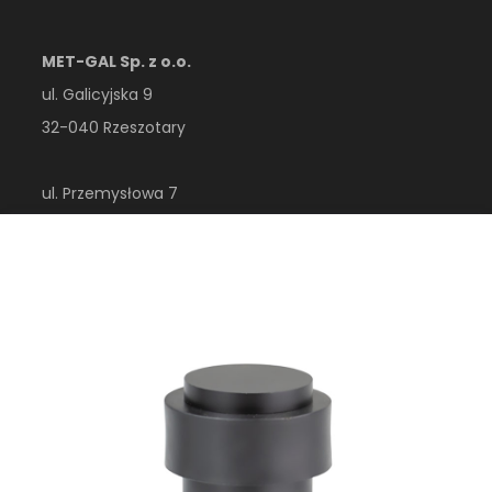
MET-GAL Sp. z o.o.
ul. Galicyjska 9
32-040 Rzeszotary
ul. Przemysłowa 7
32-410 Dobczyce
woj. małopolskie
Polska
esklep@metgal.com.pl
+48 12 356 40 00