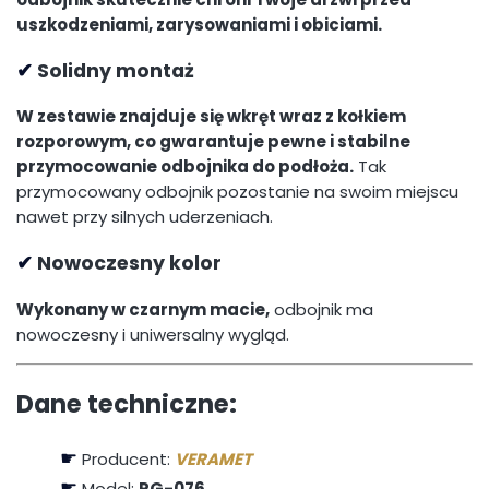
uszkodzeniami, zarysowaniami i obiciami.
✔
Solidny montaż
W zestawie znajduje się wkręt wraz z kołkiem
rozporowym, co gwarantuje pewne i stabilne
przymocowanie odbojnika do podłoża.
Tak
przymocowany odbojnik pozostanie na swoim miejscu
nawet przy silnych uderzeniach.
✔
Nowoczesny kolor
Wykonany w czarnym macie,
odbojnik ma
nowoczesny i uniwersalny wygląd.
Dane techniczne:
☛
Producent:
VERAMET
☛
Model:
PG-076