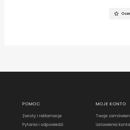
Oceń
Linki w stopce
POMOC
MOJE KONTO
Zwroty i reklamacje
Twoje zamówien
Pytania i odpowiedzi
Ustawienia kont