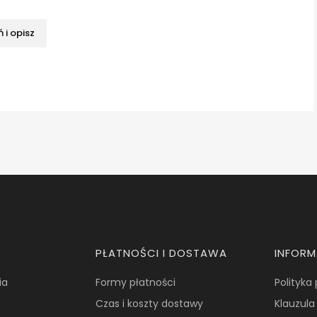
 i opisz
PŁATNOŚCI I DOSTAWA
INFOR
ia
Formy płatności
Polityka
a
Czas i koszty dostawy
Klauzula