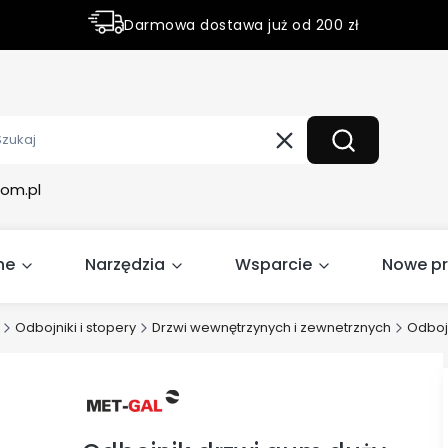
Darmowa dostawa już od 200 zł
Rabaty do 50% na wybrane produky
Wyczyść
Szukaj
om.pl
ne
Narzędzia
Wsparcie
Nowe p
Odbojniki i stopery
Drzwi wewnętrzynych i zewnetrznych
Odboj