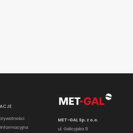
MACJE
 prywatności
MET-GAL Sp. z o.o.
 Informacyjna
ul. Galicyjska 9