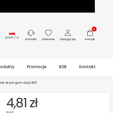
Produkty w kos
polski / zł
Ulubione
Zaloguj się
Koszyk
Kontakt
rodukty
Promocje
B2B
Kontakt
nik drzwi gum.duży BEŻ
4,81 zł
Ilość