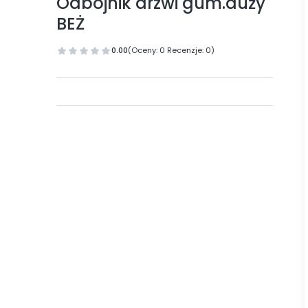
Odbojnik drzwi gum.duży
BEŻ
0.00
(Oceny: 0 Recenzje: 0)