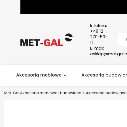
Infolinia:
+48 12
270-50-
11
E-mail:
esklep@metgal.c
Akcesoria meblowe
Akcesoria budowla
Met-Gal Akcesoria meblowe i budowlane
Akcesoria budowlane