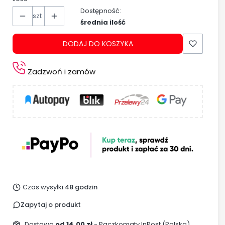
Dostępność:
szt
średnia ilość
DODAJ DO KOSZYKA
Zadzwoń i zamów
Czas wysyłki:
48 godzin
Zapytaj o produkt
Dostawa
od 14,00 zł
- Paczkomaty InPost (Polska)