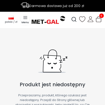
Darmowa dostawa już od 200 zł
Rabaty do 50% na wybrane produky
Produ
Otwórz wyszukiwark
polski / zł
Menu
Produkt jest niedostępny
Przepraszamy, produkt, którego szukasz jest
niedostępny. Przejdź do Strony głównej lub
skorzystaj z wyszukiwarki, żeby znaleźć to, co Cię