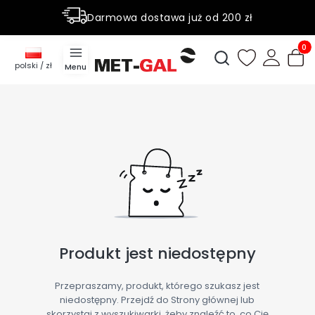
Darmowa dostawa już od 200 zł
Rabaty do 50% na wybrane produky
Produ
Otwórz wyszukiwark
polski / zł
Menu
Produkt jest niedostępny
Przepraszamy, produkt, którego szukasz jest
niedostępny. Przejdź do Strony głównej lub
skorzystaj z wyszukiwarki, żeby znaleźć to, co Cię