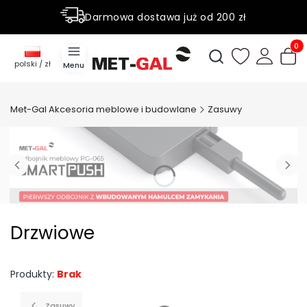
Darmowa dostawa już od 200 zł
Rabaty do 50% na wybrane produky
Produ
Otwórz wyszukiwark
polski / zł
Menu
Met-Gal Akcesoria meblowe i budowlane
Zasuwy
Drzwiowe
Produkty:
Brak
Zasuwy